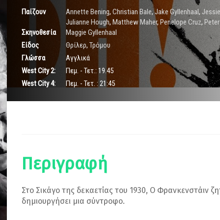
Παίζουν
Annette Bening
,
Christian Bale
,
Jake Gyllenhaal
,
Jessie
Julianne Hough
,
Matthew Maher
,
Penelope Cruz
,
Peter
Σκηνοθεσία
Maggie Gyllenhaal
Είδος
Θρίλερ
,
Τρόμου
Γλώσσα
Αγγλικά
West City 2:
Πεμ. - Τετ.: 19.45
West City 4:
Πεμ. - Τετ. : 21:45
Περιγραφή
Στο Σικάγο της δεκαετίας του 1930, Ο Φρανκενστάιν ζ
δημιουργήσει μια σύντροφο.