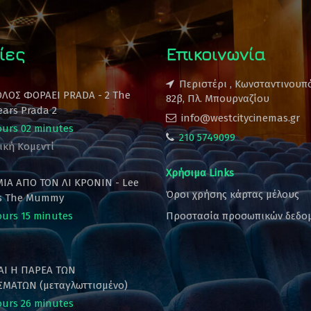
ίες
Επικοινωνία
Περιστέρι , Κωνσταντινουπ
ΟΛΟΣ ΦΟΡΑΕΙ PRADA - 2 The
82β, Πλ. Μπουρναζίου
ears Prada 2
info@westcitycinemas.gr
ours 02 minutes
210 5749099
ική Κομεντί
Χρήσιμα Links
ΙΑ ΑΠΟ ΤΟΝ ΛΙ ΚΡΟΝΙΝ - Lee
Όροι χρήσης κάρτας μέλους
's The Mummy
ours 15 minutes
Προστασία προσωπικών δεδο
ΚΑΙ Η ΠΑΡΕΑ ΤΩΝ
ΜΑΤΩΝ (μεταγλωττισμένο)
ours 26 minutes