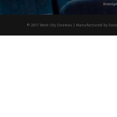
Κινούμε
© 2017 West City Cinemas | Manufactured by Socia