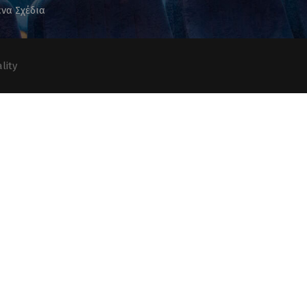
να Σχέδια
lity