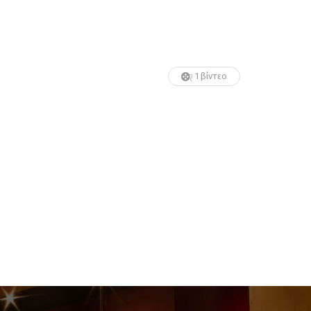
1 βίντεο