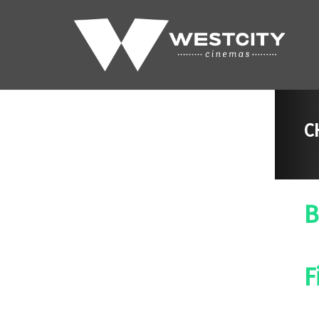
C
B
F