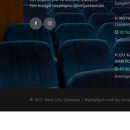
Δραματ
του κινηματογράφου ξαναζωντανεύει
Η ΜΟΥΜ
Cronin
02 h
Τρόμου
Η ΕΛΙ 
ΦΑΝΤΑΣ
01 h
Κινούμε
© 2017 West City Cinemas | Manufactured by Socia