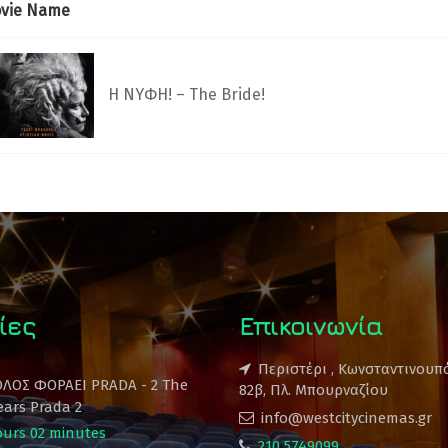
vie Name
Η ΝΥΦΗ! – The Bride!
ίες
Επικοινωνία
Περιστέρι , Κωνσταντινουπ
ΟΛΟΣ ΦΟΡΑΕΙ PRADA - 2 The
82β, Πλ. Μπουρναζίου
ears Prada 2
info@westcitycinemas.gr
ours 02 minutes
210 5749099