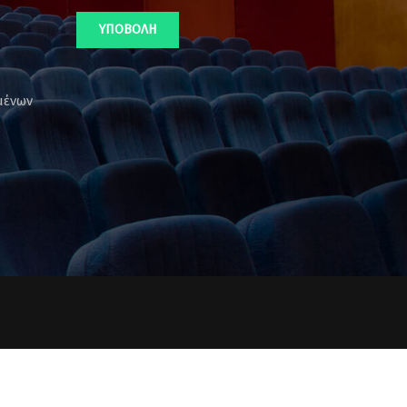
μένων