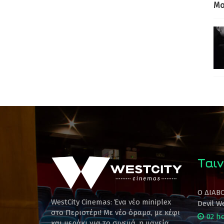
Mo
Ταιν
Ο ΔΙΑΒ
WestCity Cinemas: Ένα νέο miniplex
Devil W
στο Περιστέρι! Mε νέο όραμα, με κέφι
02 h
και μεράκι για το σινεμά, η μαγεία