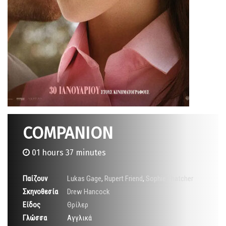
COMPANION
01 hours 37 minutes
Παίζουν
Lukas Gage
,
Rupert Friend
,
Sophie Thatcher
Σκηνοθεσία
Drew Hancock
Είδος
Θρίλερ
Γλώσσα
Αγγλικά