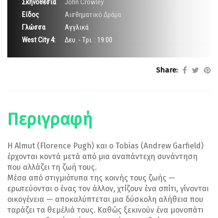
Σκηνοθεσία
John Crowley
Είδος
Αισθηματικό Δράμα
Γλώσσα
Αγγλικά
West City 4:
Δευ. - Tρι. : 19:00
Share:
Περιγραφή
Η Almut (Florence Pugh) και ο Tobias (Andrew Garfield)
έρχονται κοντά μετά από μια αναπάντεχη συνάντηση
που αλλάζει τη ζωή τους.
Μέσα από στιγμιότυπα της κοινής τους ζωής —
ερωτεύονται ο ένας τον άλλον, χτίζουν ένα σπίτι, γίνονται
οικογένεια — αποκαλύπτεται μια δύσκολη αλήθεια που
ταράζει τα θεμέλιά τους. Καθώς ξεκινούν ένα μονοπάτι