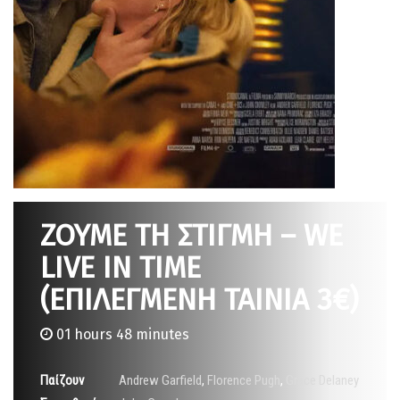
ΖΟΥΜΕ ΤΗ ΣΤΙΓΜΗ – WE
LIVE IN TIME
(ΕΠΙΛΕΓΜΕΝΗ ΤΑΙΝΙΑ 3€)
01 hours 48 minutes
Παίζουν
Andrew Garfield
,
Florence Pugh
,
Grace Delaney