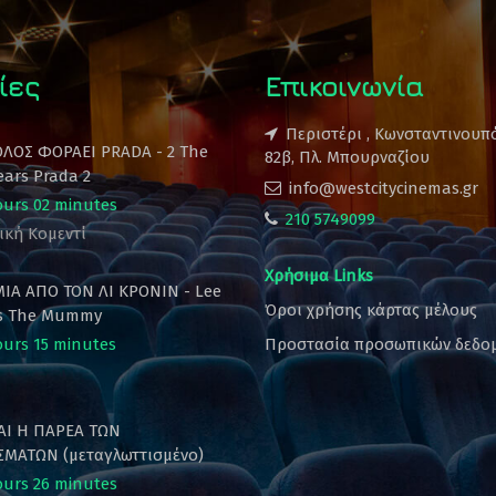
ίες
Επικοινωνία
Περιστέρι , Κωνσταντινουπ
ΟΛΟΣ ΦΟΡΑΕΙ PRADA - 2 The
82β, Πλ. Μπουρναζίου
ears Prada 2
info@westcitycinemas.gr
ours 02 minutes
210 5749099
ική Κομεντί
Χρήσιμα Links
ΙΑ ΑΠΟ ΤΟΝ ΛΙ ΚΡΟΝΙΝ - Lee
Όροι χρήσης κάρτας μέλους
's The Mummy
ours 15 minutes
Προστασία προσωπικών δεδο
ΚΑΙ Η ΠΑΡΕΑ ΤΩΝ
ΜΑΤΩΝ (μεταγλωττισμένο)
ours 26 minutes