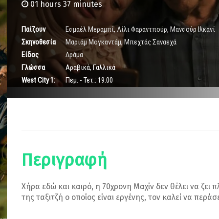
01 hours 37 minutes
Παίζουν
Εσμαέλ Μεραμπί
,
Λίλι Φαραντπούρ
,
Μανσούρ Ιλκανί
Σκηνοθεσία
Μαριάμ Μογκαντάμ
,
Μπεχτάς Σαναεχά
Είδος
Δράμα
Γλώσσα
Αραβικά, Γαλλικά
West City 1:
Πεμ. - Τετ.: 19.00
Περιγραφή
Χήρα εδώ και καιρό, η 70χρονη Μαχίν δεν θέλει να ζει 
της ταξιτζή ο οποίος είναι εργένης, τον καλεί να περάσε