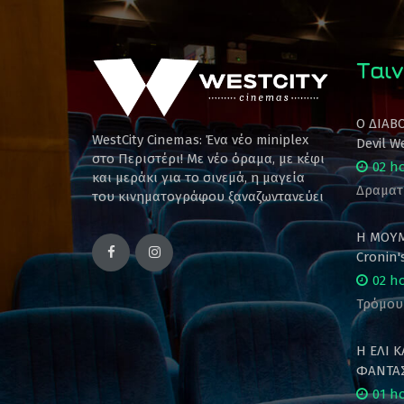
Ταιν
Ο ΔΙΑΒ
WestCity Cinemas: Ένα νέο miniplex
Devil W
στο Περιστέρι! Mε νέο όραμα, με κέφι
02 h
και μεράκι για το σινεμά, η μαγεία
Δραματ
του κινηματογράφου ξαναζωντανεύει
Η ΜΟΥΜ
Cronin
02 h
Τρόμου
Η ΕΛΙ 
ΦΑΝΤΑΣ
01 h