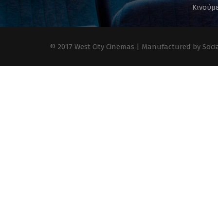
Κινούμε
© 2017 West City Cinemas | Manufactured by Socia