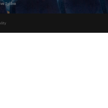
να Σχέδια
lity