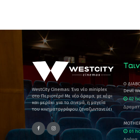
Ταιν
Ο ΔΙΑΒ
WestCity Cinemas: Ένα νέο miniplex
Devil W
στο Περιστέρι! Mε νέο όραμα, με κέφι
02 h
και μεράκι για το σινεμά, η μαγεία
Δραματ
του κινηματογράφου ξαναζωντανεύει
MOTHE
01 h
Δράμα