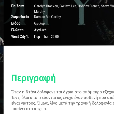
Παίζουν
Carolyn Bracken
,
Gwilym Lee
,
Johnny French
,
Steve Wa
Murphy
Σκηνοθεσία
Damian Mc Carthy
Είδος
Θρίλερ
Γλώσσα
Αγγλικά
West City 1:
Πεμ. - Τετ.: 22.00
Περιγραφή
Όταν η Ντάνι δολοφονείται άγρια στο απόμακρο εξοχικό
Τεντ, όλοι υποπτεύονται ως ένοχο έναν ασθενή που απέ
είναι γιατρός. Όμως, λίγο μετά την τραγική δολοφονία
μπαίνει στο αρχείο.