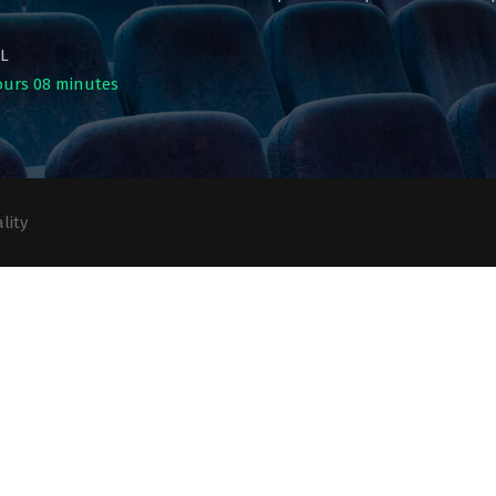
L
ours 08 minutes
lity