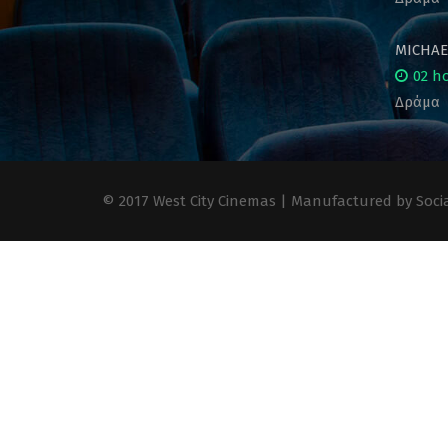
MICHAE
02 h
Δράμα
© 2017 West City Cinemas | Manufactured by Socia