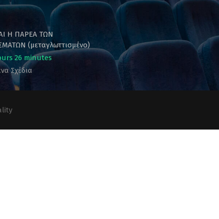
ΚΑΙ Η ΠΑΡΕΑ ΤΩΝ
ΜΑΤΩΝ (μεταγλωττισμένο)
ours 26 minutes
να Σχέδια
lity