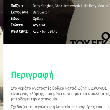
Παίζουν
Barry Keoghan
,
Chris Hemsworth
,
Halle Berry
,
Monica 
Σκηνοθεσία
Bart Layton
Είδος
Θρίλερ
Γλώσσα
Αγγλικά
West City 2:
Κυρ. - Τετ. : 20:45
Περιγραφή
Στο γεμάτο ανατροπές θρίλερ καταδίωξης Ο ΔΡΟΜΟΣ Τ
είναι ένας κλέφτης που μένει συστηματικά ασύλληπτος,
μπερδέψει την αστυνομία.
Σχεδιάζει τη μεγαλύτερη ληστεία της καριέρας του — ελ