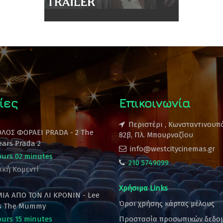
ίες
Επικοινωνία
Περιστέρι , Κωνσταντινουπ
ΟΛΟΣ ΦΟΡΑΕΙ PRADA - 2 The
82β, Πλ. Μπουρναζίου
ears Prada 2
info@westcitycinemas.gr
ours 02 minutes
210 5749099
ική Κομεντί
Χρήσιμα Links
ΙΑ ΑΠΟ ΤΟΝ ΛΙ ΚΡΟΝΙΝ - Lee
Όροι χρήσης κάρτας μέλους
's The Mummy
ours 15 minutes
Προστασία προσωπικών δεδο