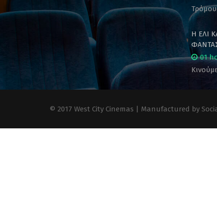
Τρόμου
Η ΕΛΙ 
ΦΑΝΤΑΣ
01 h
Κινούμε
© 2017 West City Cinemas | Manufactured by Socia