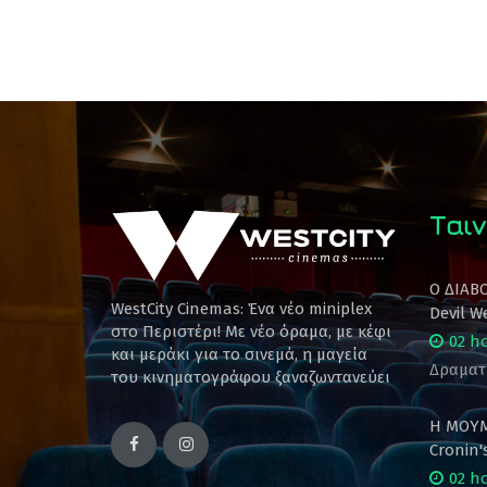
Ταιν
Ο ΔΙΑΒ
WestCity Cinemas: Ένα νέο miniplex
Devil W
στο Περιστέρι! Mε νέο όραμα, με κέφι
02 h
και μεράκι για το σινεμά, η μαγεία
Δραματ
του κινηματογράφου ξαναζωντανεύει
Η ΜΟΥΜ
Cronin
02 h