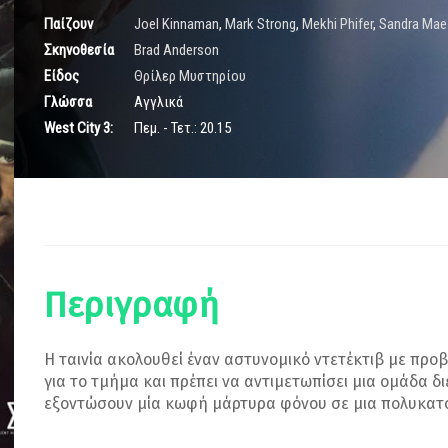
Παίζουν
Joel Kinnaman
,
Mark Strong
,
Mekhi Phifer
,
Sandra Mae
Σκηνοθεσία
Brad Anderson
Είδος
Θρίλερ Μυστηρίου
Γλώσσα
Αγγλικά
West City 3:
Πεμ. - Τετ.: 20.15
Περιγραφή
Η ταινία ακολουθεί έναν αστυνομικό ντετέκτιβ με προ
για το τμήμα και πρέπει να αντιμετωπίσει μια ομάδα
εξοντώσουν μία κωφή μάρτυρα φόνου σε μια πολυκατο