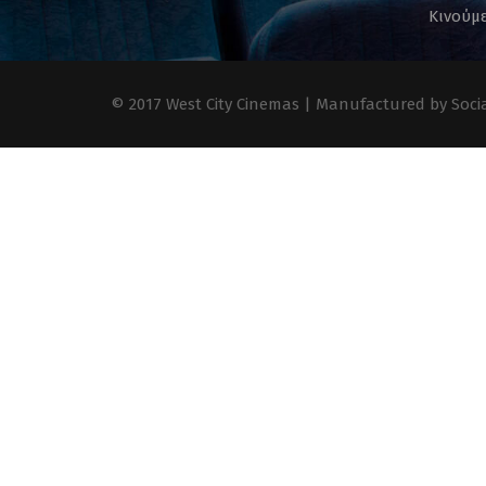
Κινούμε
© 2017 West City Cinemas | Manufactured by Socia