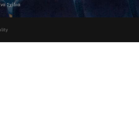
να Σχέδια
lity