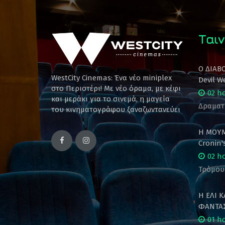
Ταιν
Ο ΔΙΑΒ
WestCity Cinemas: Ένα νέο miniplex
Devil W
στο Περιστέρι! Mε νέο όραμα, με κέφι
02 h
και μεράκι για το σινεμά, η μαγεία
Δραματ
του κινηματογράφου ξαναζωντανεύει
Η ΜΟΥΜ
Cronin
02 h
Τρόμου
Η ΕΛΙ 
ΦΑΝΤΑΣ
01 h