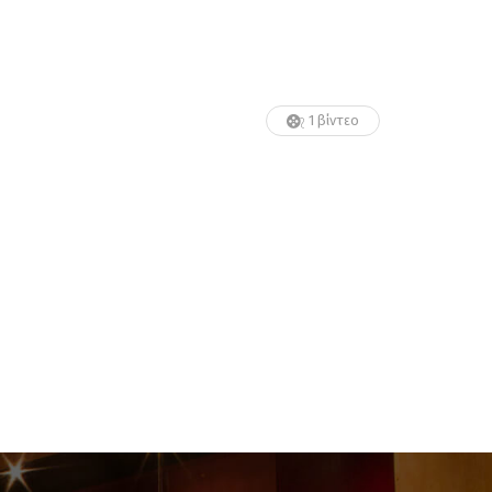
1 βίντεο