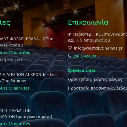
ίες
Επικοινωνία
Περιστέρι , Κωνσταντινουπ
ΟΛΟΣ ΦΟΡΑΕΙ PRADA - 2 The
82β, Πλ. Μπουρναζίου
ears Prada 2
info@westcitycinemas.gr
ours 02 minutes
210 5749099
ική Κομεντί
Χρήσιμα Links
ΙΑ ΑΠΟ ΤΟΝ ΛΙ ΚΡΟΝΙΝ - Lee
Όροι χρήσης κάρτας μέλους
's The Mummy
ours 15 minutes
Προστασία προσωπικών δεδο
ΚΑΙ Η ΠΑΡΕΑ ΤΩΝ
ΜΑΤΩΝ (μεταγλωττισμένο)
ours 26 minutes