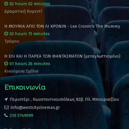
02 hours 02 minutes
Δραματική Κομεντί
Η ΜΟΥΜΙΑ ΑΠΟ ΤΟΝ ΛΙ ΚΡΟΝΙΝ - Lee Cronin's The Mummy
02 hours 15 minutes
Τρόμου
Η ΕΛΙ ΚΑΙ Η ΠΑΡΕΑ ΤΩΝ ΦΑΝΤΑΣΜΑΤΩΝ (μεταγλωττισμένο)
01 hours 26 minutes
Κινούμενα Σχέδια
Επικοινωνία
Περιστέρι , Κωνσταντινουπόλεως 82β, Πλ. Μπουρναζίου
info@westcitycinemas.gr
210 5749099