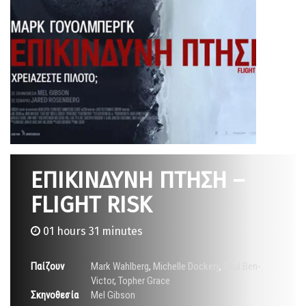
ΕΠΙΚΙΝΔΥΝΗ ΠΤΗΣΗ –
FLIGHT RISK
01 hours 31 minutes
Παίζουν
Mark Wahlberg
,
Michelle Dockery
,
Paul Ben-
Victor
,
Topher Grace
Σκηνοθεσία
Mel Gibson