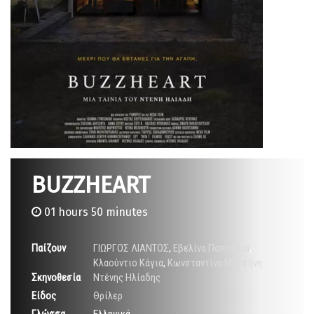
BUZZHEART
01 hours 50 minutes
Παίζουν
ΓΙΩΡΓΟΣ ΛΙΑΝΤΟΣ
,
Εβελίνα Παπούλια
,
Κλαούντιο Κάγια
,
Κωνσταντίνα Μεσσήνη
Σκηνοθεσία
Ντένης Ηλίαδης
Είδος
Θρίλερ
Γλώσσα
Ελληνικά