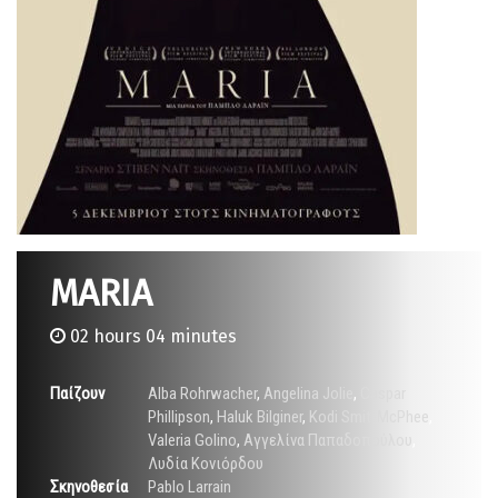
MARIA
02 hours 04 minutes
Παίζουν
Alba Rohrwacher
,
Angelina Jolie
,
Caspar
Phillipson
,
Haluk Bilginer
,
Kodi Smit-McPhee
,
Valeria Golino
,
Αγγελίνα Παπαδοπούλου
,
Λυδία Κονιόρδου
Σκηνοθεσία
Pablo Larrain