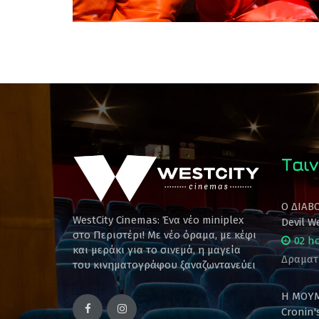
Ταιν
Ο ΔΙΑΒ
WestCity Cinemas: Ένα νέο miniplex
Devil W
στο Περιστέρι! Mε νέο όραμα, με κέφι
02 h
και μεράκι για το σινεμά, η μαγεία
Δραματ
του κινηματογράφου ξαναζωντανεύει
Η ΜΟΥΜ
Cronin