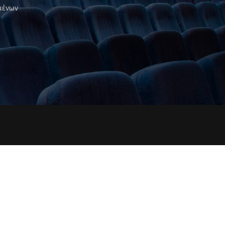
μένων