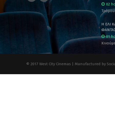
02 h
Τρόμου
Η ΕΛΙ 
ΦΑΝΤΑΣ
01 h
Κινούμε
© 2017 West City Cinemas | Manufactured by Socia