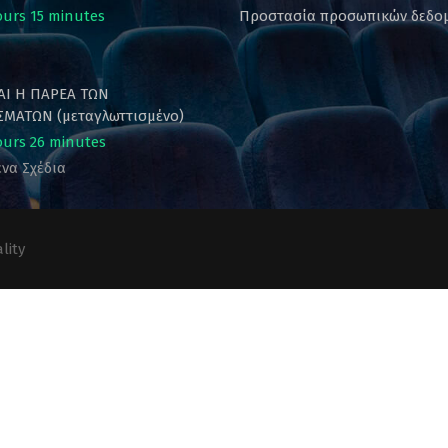
ours 15 minutes
Προστασία προσωπικών δεδο
ΚΑΙ Η ΠΑΡΕΑ ΤΩΝ
ΜΑΤΩΝ (μεταγλωττισμένο)
ours 26 minutes
να Σχέδια
lity