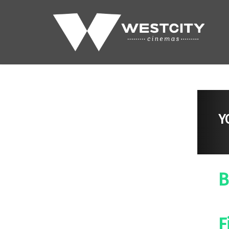
Y
B
F