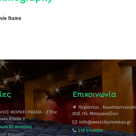
vie Name
ίες
Επικοινωνία
Περιστέρι , Κωνσταντινουπ
ΟΛΟΣ ΦΟΡΑΕΙ PRADA - 2 The
82β, Πλ. Μπουρναζίου
ears Prada 2
info@westcitycinemas.gr
ours 02 minutes
210 5749099
ική Κομεντί