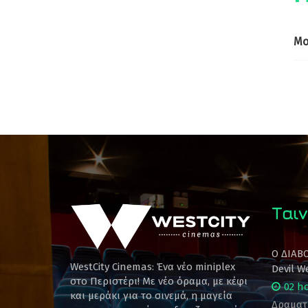
Mo
Ταιν
Ο ΔΙΑΒ
WestCity Cinemas: Ένα νέο miniplex
Devil W
στο Περιστέρι! Mε νέο όραμα, με κέφι
02 h
και μεράκι για το σινεμά, η μαγεία
Δραματ