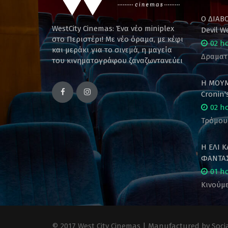
Ο ΔΙΑΒ
WestCity Cinemas: Ένα νέο miniplex
Devil W
στο Περιστέρι! Mε νέο όραμα, με κέφι
02 h
και μεράκι για το σινεμά, η μαγεία
Δραματ
του κινηματογράφου ξαναζωντανεύει
Η ΜΟΥΜ
Cronin
02 h
Τρόμου
Η ΕΛΙ 
ΦΑΝΤΑΣ
01 h
Κινούμε
© 2017 West City Cinemas | Manufactured by Socia