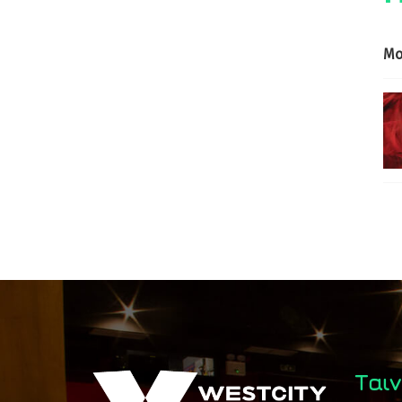
Mo
Ταιν