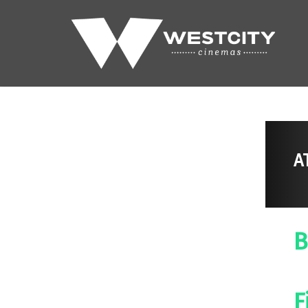
A
B
F