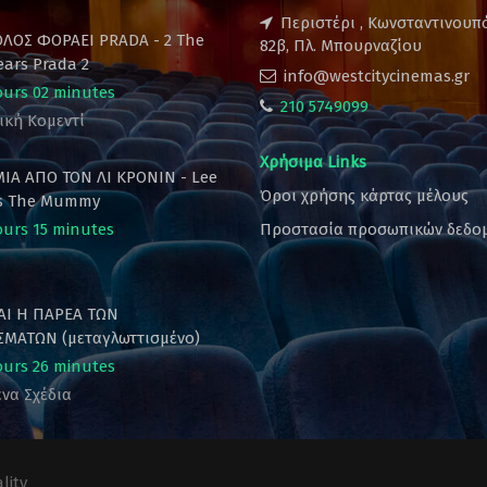
Περιστέρι , Κωνσταντινουπ
ΟΛΟΣ ΦΟΡΑΕΙ PRADA - 2 The
82β, Πλ. Μπουρναζίου
ears Prada 2
info@westcitycinemas.gr
ours 02 minutes
210 5749099
ική Κομεντί
Χρήσιμα Links
ΙΑ ΑΠΟ ΤΟΝ ΛΙ ΚΡΟΝΙΝ - Lee
Όροι χρήσης κάρτας μέλους
's The Mummy
ours 15 minutes
Προστασία προσωπικών δεδο
ΚΑΙ Η ΠΑΡΕΑ ΤΩΝ
ΜΑΤΩΝ (μεταγλωττισμένο)
ours 26 minutes
να Σχέδια
lity