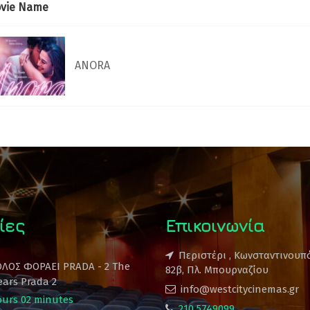
vie Name
ANORA
ίες
Επικοινωνία
Περιστέρι , Κωνσταντινουπ
ΟΛΟΣ ΦΟΡΑΕΙ PRADA - 2 The
82β, Πλ. Μπουρναζίου
ears Prada 2
info@westcitycinemas.gr
ours 02 minutes
210 5749099