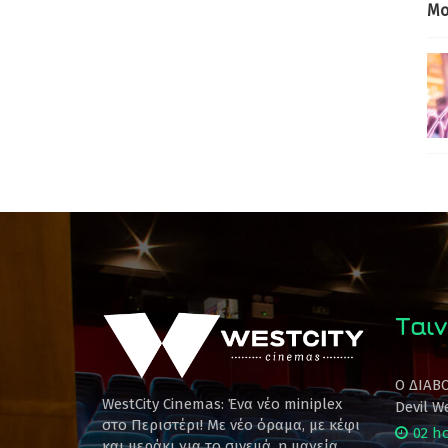
Mo
Ταιν
Ο ΔΙΑΒ
WestCity Cinemas: Ένα νέο miniplex
Devil W
στο Περιστέρι! Mε νέο όραμα, με κέφι
02 h
και μεράκι για το σινεμά, η μαγεία