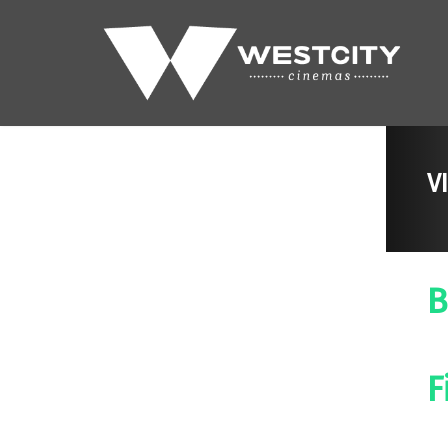
V
B
F