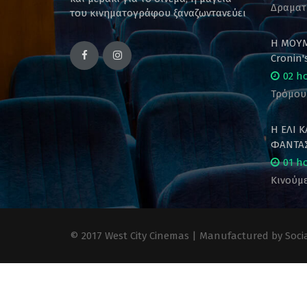
Δραματ
του κινηματογράφου ξαναζωντανεύει
Η ΜΟΥΜ
Cronin
02 h
Τρόμου
Η ΕΛΙ 
ΦΑΝΤΑΣ
01 h
Κινούμε
© 2017 West City Cinemas | Manufactured by Socia