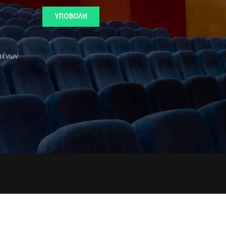
μένων