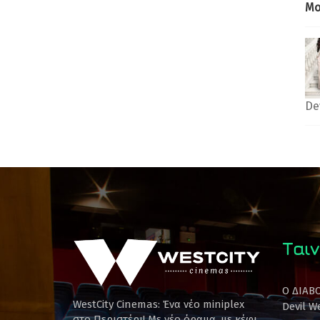
Mo
De
Ταιν
Ο ΔΙΑΒ
WestCity Cinemas: Ένα νέο miniplex
Devil W
στο Περιστέρι! Mε νέο όραμα, με κέφι