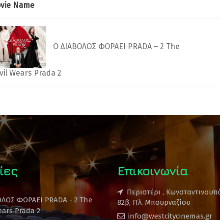
vie Name
Ο ΔΙΑΒΟΛΟΣ ΦΟΡΑΕΙ PRADA – 2 The
vil Wears Prada 2
ίες
Επικοινωνία
Περιστέρι , Κωνσταντινουπ
ΟΛΟΣ ΦΟΡΑΕΙ PRADA - 2 The
82β, Πλ. Μπουρναζίου
ears Prada 2
info@westcitycinemas.gr