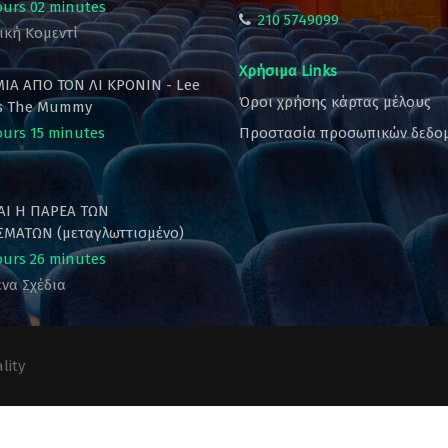
ours 02 minutes
210 5749099
ική Κομεντί
Χρήσιμα Links
ΙΑ ΑΠΟ ΤΟΝ ΛΙ ΚΡΟΝΙΝ - Lee
Όροι χρήσης κάρτας μέλους
's The Mummy
ours 15 minutes
Προστασία προσωπικών δεδο
ΚΑΙ Η ΠΑΡΕΑ ΤΩΝ
ΜΑΤΩΝ (μεταγλωττισμένο)
ours 26 minutes
να Σχέδια
lity