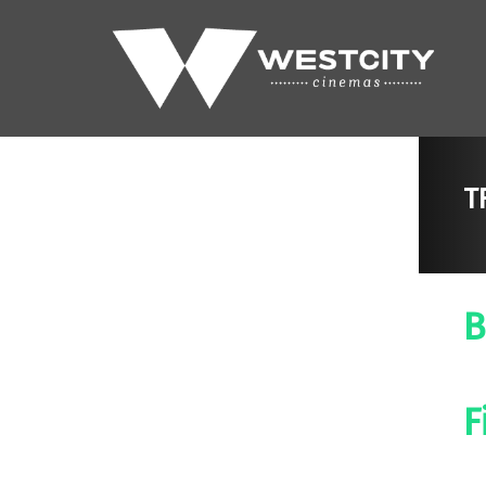
T
B
F