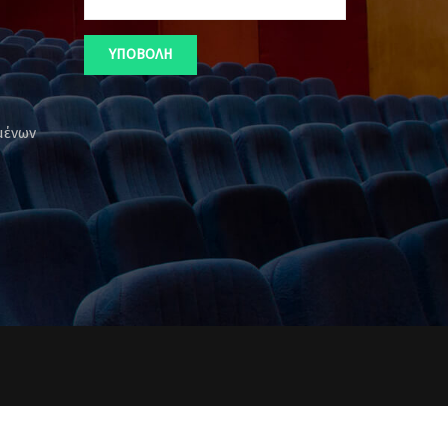
μένων