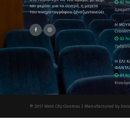
02 h
και μεράκι για το σινεμά, η μαγεία
Δραματ
του κινηματογράφου ξαναζωντανεύει
Η ΜΟΥΜ
Cronin
02 h
Τρόμου
Η ΕΛΙ 
ΦΑΝΤΑΣ
01 h
Κινούμε
© 2017 West City Cinemas | Manufactured by Socia