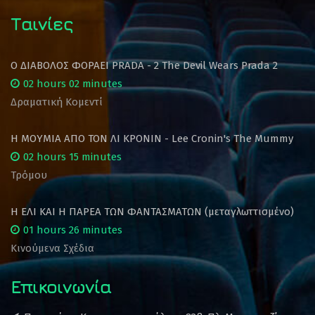
Ταινίες
Ο ΔΙΑΒΟΛΟΣ ΦΟΡΑΕΙ PRADA - 2 The Devil Wears Prada 2
02 hours 02 minutes
Δραματική Κομεντί
Η ΜΟΥΜΙΑ ΑΠΟ ΤΟΝ ΛΙ ΚΡΟΝΙΝ - Lee Cronin's The Mummy
02 hours 15 minutes
Τρόμου
Η ΕΛΙ ΚΑΙ Η ΠΑΡΕΑ ΤΩΝ ΦΑΝΤΑΣΜΑΤΩΝ (μεταγλωττισμένο)
01 hours 26 minutes
Κινούμενα Σχέδια
Επικοινωνία