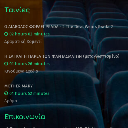
Ταινίες
Ο ΔΙΑΒΟΛΟΣ ΦΟΡΑΕΙ PRADA - 2 The Devil Wears Prada 2
02 hours 02 minutes
Δραματική Κομεντί
Η ΕΛΙ ΚΑΙ Η ΠΑΡΕΑ ΤΩΝ ΦΑΝΤΑΣΜΑΤΩΝ (μεταγλωττισμένο)
01 hours 26 minutes
Κινούμενα Σχέδια
MOTHER MARY
01 hours 52 minutes
Δράμα
Επικοινωνία