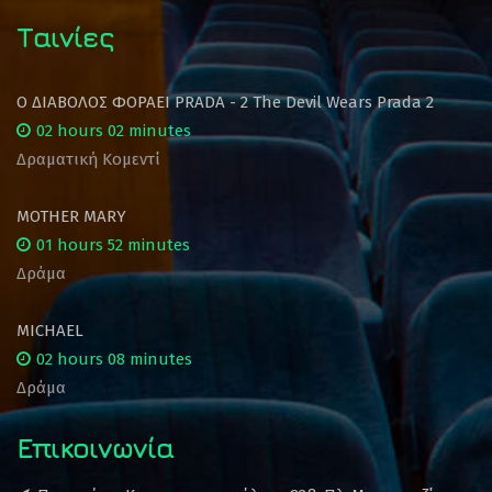
Ταινίες
Ο ΔΙΑΒΟΛΟΣ ΦΟΡΑΕΙ PRADA - 2 The Devil Wears Prada 2
02 hours 02 minutes
Δραματική Κομεντί
MOTHER MARY
01 hours 52 minutes
Δράμα
MICHAEL
02 hours 08 minutes
Δράμα
Επικοινωνία