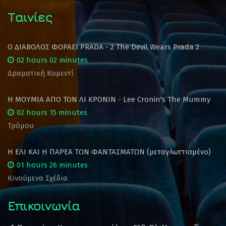
Ταινίες
Ο ΔΙΑΒΟΛΟΣ ΦΟΡΑΕΙ PRADA - 2 The Devil Wears Prada 2
02 hours 02 minutes
Δραματική Κομεντί
Η ΜΟΥΜΙΑ ΑΠΟ ΤΟΝ ΛΙ ΚΡΟΝΙΝ - Lee Cronin's The Mummy
02 hours 15 minutes
Τρόμου
Η ΕΛΙ ΚΑΙ Η ΠΑΡΕΑ ΤΩΝ ΦΑΝΤΑΣΜΑΤΩΝ (μεταγλωττισμένο)
01 hours 26 minutes
Κινούμενα Σχέδια
Επικοινωνία