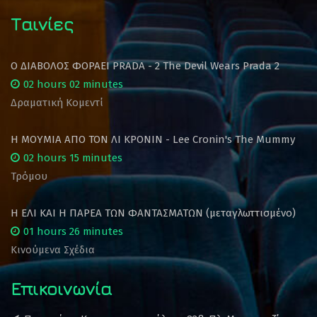
Ταινίες
Ο ΔΙΑΒΟΛΟΣ ΦΟΡΑΕΙ PRADA - 2 The Devil Wears Prada 2
02 hours 02 minutes
Δραματική Κομεντί
Η ΜΟΥΜΙΑ ΑΠΟ ΤΟΝ ΛΙ ΚΡΟΝΙΝ - Lee Cronin's The Mummy
02 hours 15 minutes
Τρόμου
Η ΕΛΙ ΚΑΙ Η ΠΑΡΕΑ ΤΩΝ ΦΑΝΤΑΣΜΑΤΩΝ (μεταγλωττισμένο)
01 hours 26 minutes
Κινούμενα Σχέδια
Επικοινωνία