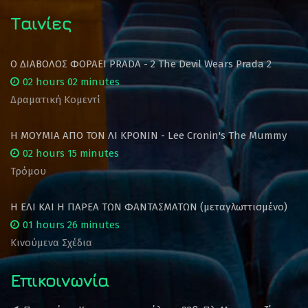
Ταινίες
Ο ΔΙΑΒΟΛΟΣ ΦΟΡΑΕΙ PRADA - 2 The Devil Wears Prada 2
02 hours 02 minutes
Δραματική Κομεντί
Η ΜΟΥΜΙΑ ΑΠΟ ΤΟΝ ΛΙ ΚΡΟΝΙΝ - Lee Cronin's The Mummy
02 hours 15 minutes
Τρόμου
Η ΕΛΙ ΚΑΙ Η ΠΑΡΕΑ ΤΩΝ ΦΑΝΤΑΣΜΑΤΩΝ (μεταγλωττισμένο)
01 hours 26 minutes
Κινούμενα Σχέδια
Επικοινωνία