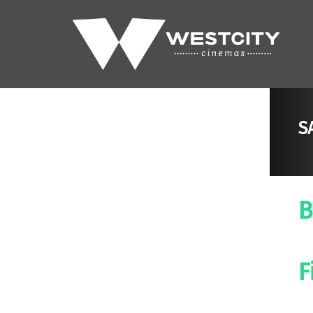
S
B
F