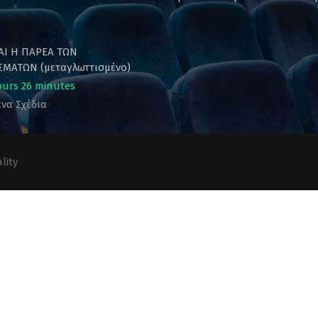
ΚΑΙ Η ΠΑΡΕΑ ΤΩΝ
ΜΑΤΩΝ (μεταγλωττισμένο)
ours 26 minutes
να Σχέδια
lity