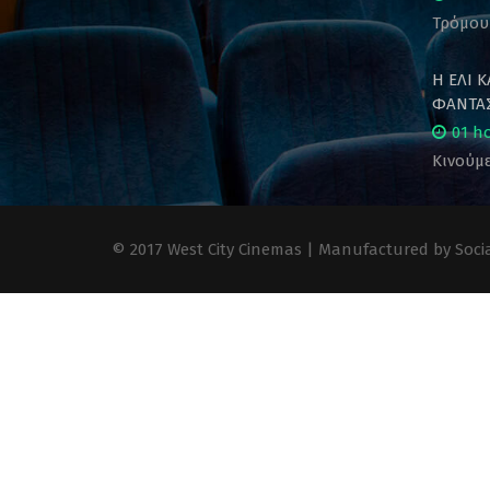
Τρόμου
Η ΕΛΙ 
ΦΑΝΤΑΣ
01 h
Κινούμε
© 2017 West City Cinemas | Manufactured by Socia