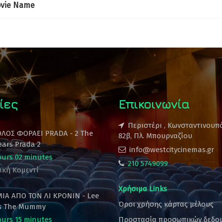
vie Name
ίες
Επικοινωνία
Περιστέρι , Κωνσταντινουπ
ΟΛΟΣ ΦΟΡΑΕΙ PRADA - 2 The
82β, Πλ. Μπουρναζίου
ears Prada 2
info@westcitycinemas.gr
ours 02 minutes
210 5749099
ική Κομεντί
Χρήσιμα Links
ΙΑ ΑΠΟ ΤΟΝ ΛΙ ΚΡΟΝΙΝ - Lee
Όροι χρήσης κάρτας μέλους
's The Mummy
ours 15 minutes
Προστασία προσωπικών δεδο