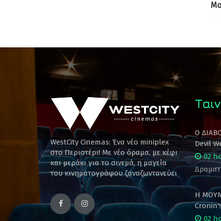
Mo
Ταιν
Ο ΔΙΑΒ
WestCity Cinemas: Ένα νέο miniplex
Devil W
στο Περιστέρι! Mε νέο όραμα, με κέφι
02 h
και μεράκι για το σινεμά, η μαγεία
Δραματ
του κινηματογράφου ξαναζωντανεύει
Η ΜΟΥΜ
Cronin
02 h