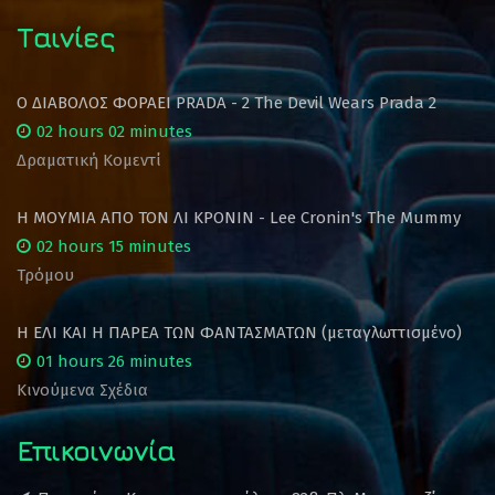
Ταινίες
Ο ΔΙΑΒΟΛΟΣ ΦΟΡΑΕΙ PRADA - 2 The Devil Wears Prada 2
02 hours 02 minutes
Δραματική Κομεντί
Η ΜΟΥΜΙΑ ΑΠΟ ΤΟΝ ΛΙ ΚΡΟΝΙΝ - Lee Cronin's The Mummy
02 hours 15 minutes
Τρόμου
Η ΕΛΙ ΚΑΙ Η ΠΑΡΕΑ ΤΩΝ ΦΑΝΤΑΣΜΑΤΩΝ (μεταγλωττισμένο)
01 hours 26 minutes
Κινούμενα Σχέδια
Επικοινωνία