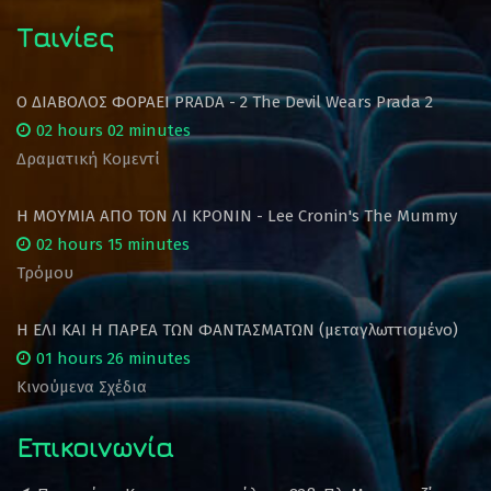
Ταινίες
Ο ΔΙΑΒΟΛΟΣ ΦΟΡΑΕΙ PRADA - 2 The Devil Wears Prada 2
02 hours 02 minutes
Δραματική Κομεντί
Η ΜΟΥΜΙΑ ΑΠΟ ΤΟΝ ΛΙ ΚΡΟΝΙΝ - Lee Cronin's The Mummy
02 hours 15 minutes
Τρόμου
Η ΕΛΙ ΚΑΙ Η ΠΑΡΕΑ ΤΩΝ ΦΑΝΤΑΣΜΑΤΩΝ (μεταγλωττισμένο)
01 hours 26 minutes
Κινούμενα Σχέδια
Επικοινωνία