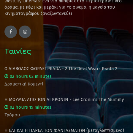
WestCity Cinemas: Ένα νέο miniplex στο Περιστέρι! Mε νέο
όραμα, με κέφι και μεράκι για το σινεμά, η μαγεία του
κινηματογράφου ξαναζωντανεύει
Ταινίες
Ο ΔΙΑΒΟΛΟΣ ΦΟΡΑΕΙ PRADA - 2 The Devil Wears Prada 2
02 hours 02 minutes
Δραματική Κομεντί
Η ΜΟΥΜΙΑ ΑΠΟ ΤΟΝ ΛΙ ΚΡΟΝΙΝ - Lee Cronin's The Mummy
02 hours 15 minutes
Τρόμου
Η ΕΛΙ ΚΑΙ Η ΠΑΡΕΑ ΤΩΝ ΦΑΝΤΑΣΜΑΤΩΝ (μεταγλωττισμένο)