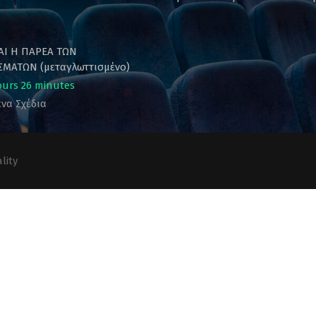
ΚΑΙ Η ΠΑΡΕΑ ΤΩΝ
ΜΑΤΩΝ (μεταγλωττισμένο)
ours 26 minutes
να Σχέδια
lity