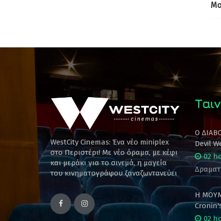
Mo
Ταιν
Ο ΔΙΑΒ
WestCity Cinemas: Ένα νέο miniplex
Devil W
στο Περιστέρι! Mε νέο όραμα, με κέφι
02 h
και μεράκι για το σινεμά, η μαγεία
Δραματ
του κινηματογράφου ξαναζωντανεύει
Η ΜΟΥΜ
Cronin
02 h