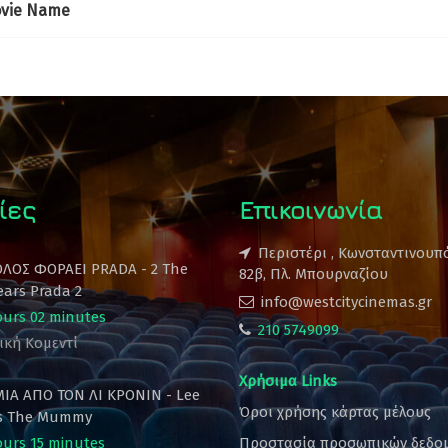
vie Name
ίες
Επικοινωνία
Περιστέρι , Κωνσταντινουπ
ΟΛΟΣ ΦΟΡΑΕΙ PRADA - 2 The
82β, Πλ. Μπουρναζίου
ears Prada 2
info@westcitycinemas.gr
ours 02 minutes
210 5749099
ική Κομεντί
Χρήσιμα Links
ΙΑ ΑΠΟ ΤΟΝ ΛΙ ΚΡΟΝΙΝ - Lee
Όροι χρήσης κάρτας μέλους
's The Mummy
ours 15 minutes
Προστασία προσωπικών δεδο