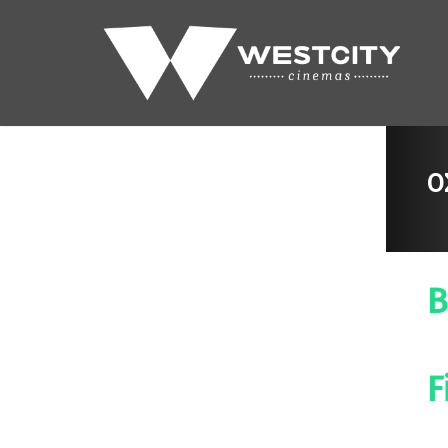
Ό
B
F