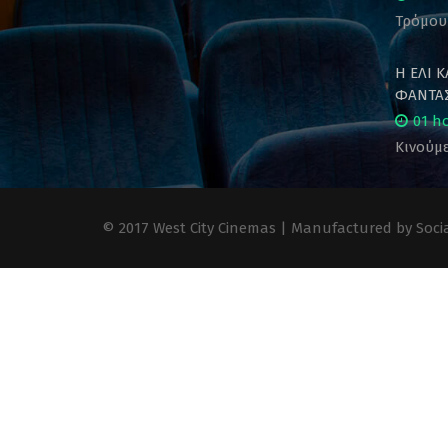
Τρόμου
Η ΕΛΙ 
ΦΑΝΤΑΣ
01 h
Κινούμε
© 2017 West City Cinemas | Manufactured by Socia