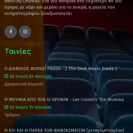
WestCity Cinemas: Ένα νέο miniplex στο Περιστέρι! Mε νέο
όραμα, με κέφι και μεράκι για το σινεμά, η μαγεία του
κινηματογράφου ξαναζωντανεύει
Ταινίες
Ο ΔΙΑΒΟΛΟΣ ΦΟΡΑΕΙ PRADA - 2 The Devil Wears Prada 2
02 hours 02 minutes
Δραματική Κομεντί
Η ΜΟΥΜΙΑ ΑΠΟ ΤΟΝ ΛΙ ΚΡΟΝΙΝ - Lee Cronin's The Mummy
02 hours 15 minutes
Τρόμου
Η ΕΛΙ ΚΑΙ Η ΠΑΡΕΑ ΤΩΝ ΦΑΝΤΑΣΜΑΤΩΝ (μεταγλωττισμένο)