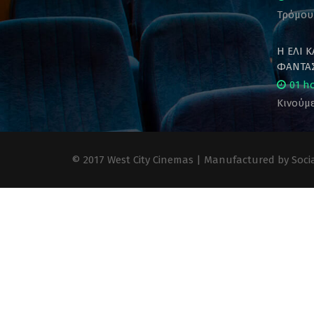
Τρόμου
Η ΕΛΙ 
ΦΑΝΤΑΣ
01 h
Κινούμε
© 2017 West City Cinemas | Manufactured by Socia