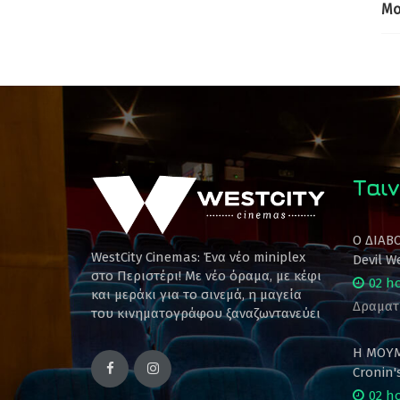
Mo
Ταιν
Ο ΔΙΑΒ
WestCity Cinemas: Ένα νέο miniplex
Devil W
στο Περιστέρι! Mε νέο όραμα, με κέφι
02 h
και μεράκι για το σινεμά, η μαγεία
Δραματ
του κινηματογράφου ξαναζωντανεύει
Η ΜΟΥΜ
Cronin
02 h