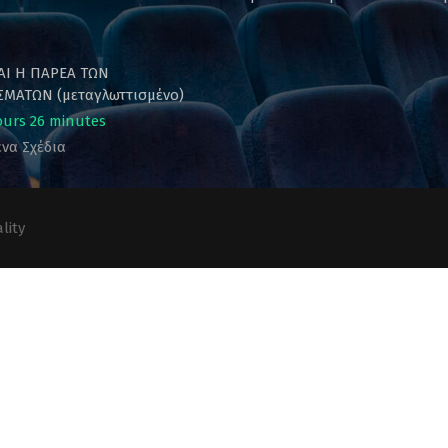
ΚΑΙ Η ΠΑΡΕΑ ΤΩΝ
ΜΑΤΩΝ (μεταγλωττισμένο)
ours 26 minutes
να Σχέδια
lity