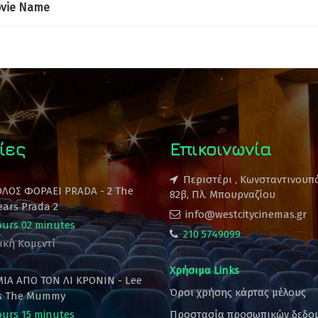
vie Name
ίες
Επικοινωνία
Περιστέρι , Κωνσταντινουπ
ΟΛΟΣ ΦΟΡΑΕΙ PRADA - 2 The
82β, Πλ. Μπουρναζίου
ears Prada 2
info@westcitycinemas.gr
ours 02 minutes
210 5749099
ική Κομεντί
Χρήσιμα Links
ΙΑ ΑΠΟ ΤΟΝ ΛΙ ΚΡΟΝΙΝ - Lee
Όροι χρήσης κάρτας μέλους
's The Mummy
ours 15 minutes
Προστασία προσωπικών δεδο