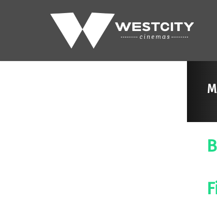
M
B
F