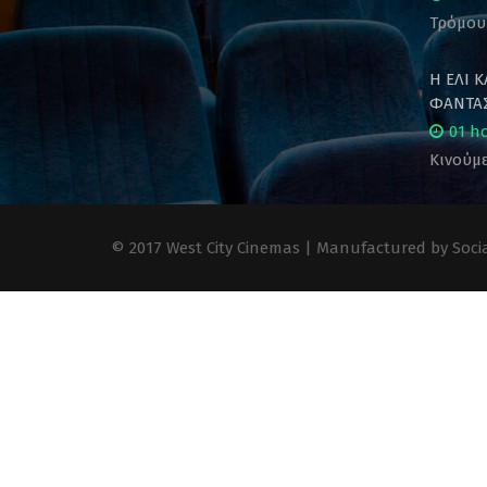
Τρόμου
Η ΕΛΙ 
ΦΑΝΤΑΣ
01 h
Κινούμε
© 2017 West City Cinemas | Manufactured by Socia