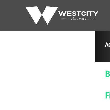
Λ
B
F