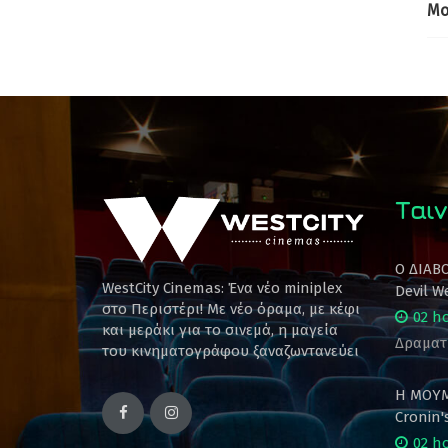
Mo
Ταιν
Ο ΔΙΑΒ
WestCity Cinemas: Ένα νέο miniplex
Devil W
στο Περιστέρι! Mε νέο όραμα, με κέφι
02 h
και μεράκι για το σινεμά, η μαγεία
Δραματ
του κινηματογράφου ξαναζωντανεύει
Η ΜΟΥΜ
Cronin
02 h