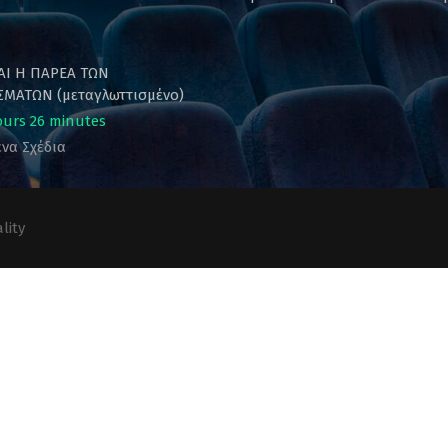
ΚΑΙ Η ΠΑΡΕΑ ΤΩΝ
ΜΑΤΩΝ (μεταγλωττισμένο)
ours 26 minutes
να Σχέδια
lity