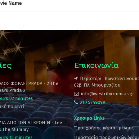
vie Name
ίες
Επικοινωνία
Περιστέρι , Κωνσταντινουπ
ΟΛΟΣ ΦΟΡΑΕΙ PRADA - 2 The
82β, Πλ. Μπουρναζίου
ears Prada 2
info@westcitycinemas.gr
ours 02 minutes
210 5749099
ική Κομεντί
Χρήσιμα Links
ΙΑ ΑΠΟ ΤΟΝ ΛΙ ΚΡΟΝΙΝ - Lee
Όροι χρήσης κάρτας μέλους
's The Mummy
ours 15 minutes
Προστασία προσωπικών δεδο