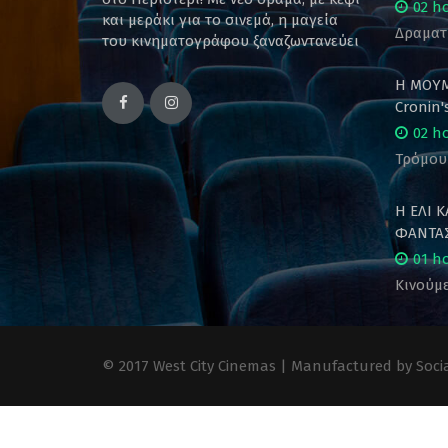
02 h
και μεράκι για το σινεμά, η μαγεία
Δραματ
του κινηματογράφου ξαναζωντανεύει
Η ΜΟΥΜ
Cronin
02 h
Τρόμου
Η ΕΛΙ 
ΦΑΝΤΑΣ
01 h
Κινούμε
© 2017 West City Cinemas | Manufactured by Socia