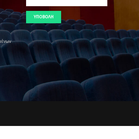
μένων