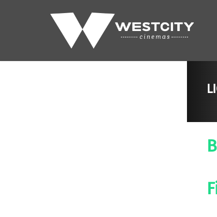
L
B
F