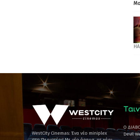
Mo
HA
Ταιν
Ο ΔΙΑΒ
WestCity Cinemas: Ένα νέο miniplex
Devil W
στο Περιστέρι! Mε νέο όραμα, με κέφι