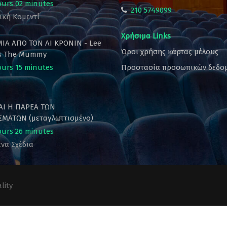
ours 02 minutes
210 5749099
ική Κομεντί
Χρήσιμα Links
ΙΑ ΑΠΟ ΤΟΝ ΛΙ ΚΡΟΝΙΝ - Lee
Όροι χρήσης κάρτας μέλους
's The Mummy
ours 15 minutes
Προστασία προσωπικών δεδο
ΚΑΙ Η ΠΑΡΕΑ ΤΩΝ
ΜΑΤΩΝ (μεταγλωττισμένο)
ours 26 minutes
να Σχέδια
lity