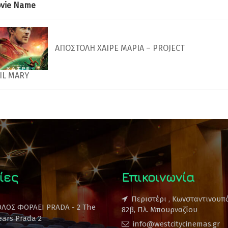
vie Name
ΑΠΟΣΤΟΛΗ ΧΑΙΡΕ ΜΑΡΙΑ – PROJECT
IL MARY
ίες
Επικοινωνία
Περιστέρι , Κωνσταντινουπ
ΟΛΟΣ ΦΟΡΑΕΙ PRADA - 2 The
82β, Πλ. Μπουρναζίου
ears Prada 2
info@westcitycinemas.gr