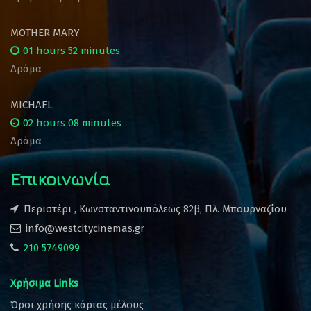
MOTHER MARY
01 hours 52 minutes
Δράμα
MICHAEL
02 hours 08 minutes
Δράμα
Επικοινωνία
Περιστέρι , Κωνσταντινουπόλεως 82β, Πλ. Μπουρναζίου
info@westcitycinemas.gr
210 5749099
Χρήσιμα Links
Όροι χρήσης κάρτας μέλους