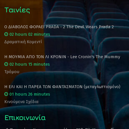
Ταινίες
Ο ΔΙΑΒΟΛΟΣ ΦΟΡΑΕΙ PRADA - 2 The Devil Wears Prada 2
02 hours 02 minutes
Δραματική Κομεντί
Η ΜΟΥΜΙΑ ΑΠΟ ΤΟΝ ΛΙ ΚΡΟΝΙΝ - Lee Cronin's The Mummy
02 hours 15 minutes
Τρόμου
Η ΕΛΙ ΚΑΙ Η ΠΑΡΕΑ ΤΩΝ ΦΑΝΤΑΣΜΑΤΩΝ (μεταγλωττισμένο)
01 hours 26 minutes
Κινούμενα Σχέδια
Επικοινωνία