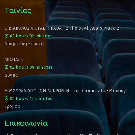
Ταινίες
Ο ΔΙΑΒΟΛΟΣ ΦΟΡΑΕΙ PRADA - 2 The Devil Wears Prada 2
02 hours 02 minutes
Δραματική Κομεντί
MICHAEL
02 hours 08 minutes
Δράμα
Η ΜΟΥΜΙΑ ΑΠΟ ΤΟΝ ΛΙ ΚΡΟΝΙΝ - Lee Cronin's The Mummy
02 hours 15 minutes
Τρόμου
Επικοινωνία