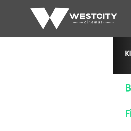
K
B
F