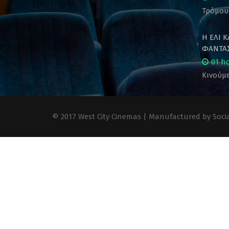
Τρόμου
Η ΕΛΙ 
ΦΑΝΤΑΣ
01 h
Κινούμε
© 2017 West City Cinemas | Manufactured by Socia