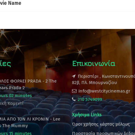
vie Name
ίες
Επικοινωνία
Περιστέρι , Κωνσταντινουπ
ΟΛΟΣ ΦΟΡΑΕΙ PRADA - 2 The
82β, Πλ. Μπουρναζίου
ears Prada 2
info@westcitycinemas.gr
ours 02 minutes
210 5749099
ική Κομεντί
Χρήσιμα Links
ΙΑ ΑΠΟ ΤΟΝ ΛΙ ΚΡΟΝΙΝ - Lee
Όροι χρήσης κάρτας μέλους
's The Mummy
ours 15 minutes
Προστασία προσωπικών δεδο