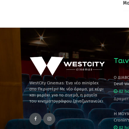
Mo
Ταιν
Ο ΔΙΑΒ
WestCity Cinemas: Ένα νέο miniplex
Devil W
στο Περιστέρι! Mε νέο όραμα, με κέφι
02 h
και μεράκι για το σινεμά, η μαγεία
Δραματ
του κινηματογράφου ξαναζωντανεύει
Η ΜΟΥΜ
Cronin
02 h