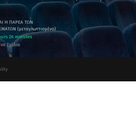
ΚΑΙ Η ΠΑΡΕΑ ΤΩΝ
ΜΑΤΩΝ (μεταγλωττισμένο)
ours 26 minutes
να Σχέδια
lity