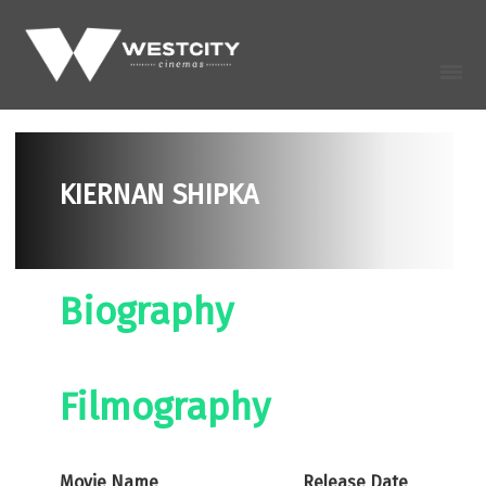
KIERNAN SHIPKA
Biography
Filmography
Movie Name
Release Date