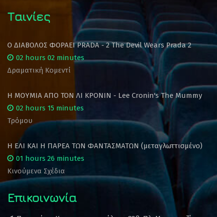
Ταινίες
Ο ΔΙΑΒΟΛΟΣ ΦΟΡΑΕΙ PRADA - 2 The Devil Wears Prada 2
02 hours 02 minutes
Δραματική Κομεντί
Η ΜΟΥΜΙΑ ΑΠΟ ΤΟΝ ΛΙ ΚΡΟΝΙΝ - Lee Cronin's The Mummy
02 hours 15 minutes
Τρόμου
Η ΕΛΙ ΚΑΙ Η ΠΑΡΕΑ ΤΩΝ ΦΑΝΤΑΣΜΑΤΩΝ (μεταγλωττισμένο)
01 hours 26 minutes
Κινούμενα Σχέδια
Επικοινωνία