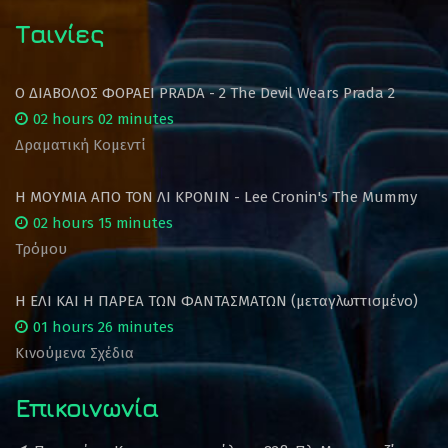
Ταινίες
Ο ΔΙΑΒΟΛΟΣ ΦΟΡΑΕΙ PRADA - 2 The Devil Wears Prada 2
02 hours 02 minutes
Δραματική Κομεντί
Η ΜΟΥΜΙΑ ΑΠΟ ΤΟΝ ΛΙ ΚΡΟΝΙΝ - Lee Cronin's The Mummy
02 hours 15 minutes
Τρόμου
Η ΕΛΙ ΚΑΙ Η ΠΑΡΕΑ ΤΩΝ ΦΑΝΤΑΣΜΑΤΩΝ (μεταγλωττισμένο)
01 hours 26 minutes
Κινούμενα Σχέδια
Επικοινωνία