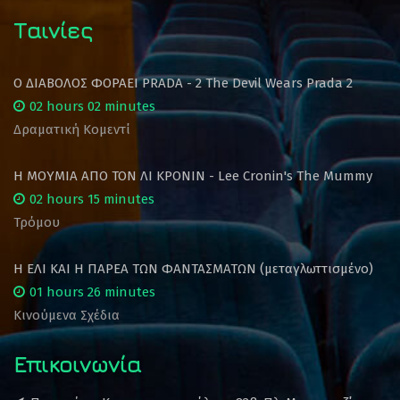
Ταινίες
Ο ΔΙΑΒΟΛΟΣ ΦΟΡΑΕΙ PRADA - 2 The Devil Wears Prada 2
02 hours 02 minutes
Δραματική Κομεντί
Η ΜΟΥΜΙΑ ΑΠΟ ΤΟΝ ΛΙ ΚΡΟΝΙΝ - Lee Cronin's The Mummy
02 hours 15 minutes
Τρόμου
Η ΕΛΙ ΚΑΙ Η ΠΑΡΕΑ ΤΩΝ ΦΑΝΤΑΣΜΑΤΩΝ (μεταγλωττισμένο)
01 hours 26 minutes
Κινούμενα Σχέδια
Επικοινωνία