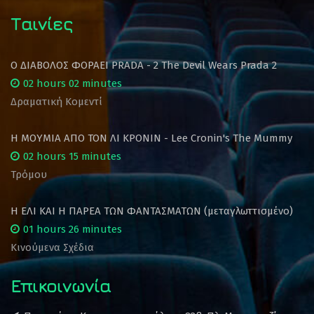
Ταινίες
Ο ΔΙΑΒΟΛΟΣ ΦΟΡΑΕΙ PRADA - 2 The Devil Wears Prada 2
02 hours 02 minutes
Δραματική Κομεντί
Η ΜΟΥΜΙΑ ΑΠΟ ΤΟΝ ΛΙ ΚΡΟΝΙΝ - Lee Cronin's The Mummy
02 hours 15 minutes
Τρόμου
Η ΕΛΙ ΚΑΙ Η ΠΑΡΕΑ ΤΩΝ ΦΑΝΤΑΣΜΑΤΩΝ (μεταγλωττισμένο)
01 hours 26 minutes
Κινούμενα Σχέδια
Επικοινωνία