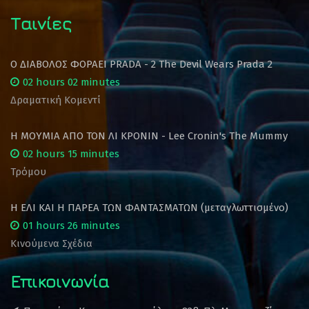
Ταινίες
Ο ΔΙΑΒΟΛΟΣ ΦΟΡΑΕΙ PRADA - 2 The Devil Wears Prada 2
02 hours 02 minutes
Δραματική Κομεντί
Η ΜΟΥΜΙΑ ΑΠΟ ΤΟΝ ΛΙ ΚΡΟΝΙΝ - Lee Cronin's The Mummy
02 hours 15 minutes
Τρόμου
Η ΕΛΙ ΚΑΙ Η ΠΑΡΕΑ ΤΩΝ ΦΑΝΤΑΣΜΑΤΩΝ (μεταγλωττισμένο)
01 hours 26 minutes
Κινούμενα Σχέδια
Επικοινωνία