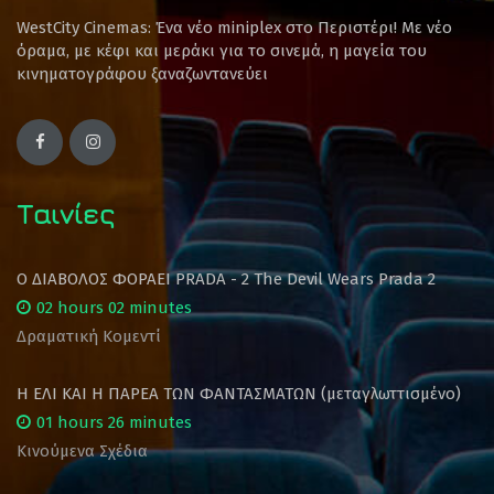
WestCity Cinemas: Ένα νέο miniplex στο Περιστέρι! Mε νέο
όραμα, με κέφι και μεράκι για το σινεμά, η μαγεία του
κινηματογράφου ξαναζωντανεύει
Ταινίες
Ο ΔΙΑΒΟΛΟΣ ΦΟΡΑΕΙ PRADA - 2 The Devil Wears Prada 2
02 hours 02 minutes
Δραματική Κομεντί
Η ΕΛΙ ΚΑΙ Η ΠΑΡΕΑ ΤΩΝ ΦΑΝΤΑΣΜΑΤΩΝ (μεταγλωττισμένο)
01 hours 26 minutes
Κινούμενα Σχέδια