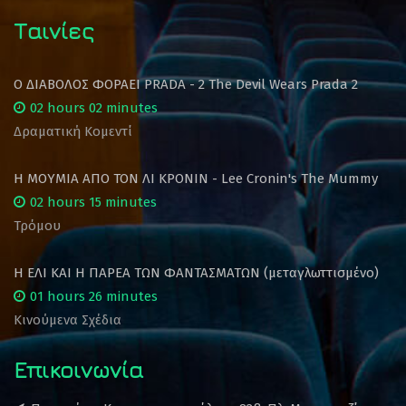
Ταινίες
Ο ΔΙΑΒΟΛΟΣ ΦΟΡΑΕΙ PRADA - 2 The Devil Wears Prada 2
02 hours 02 minutes
Δραματική Κομεντί
Η ΜΟΥΜΙΑ ΑΠΟ ΤΟΝ ΛΙ ΚΡΟΝΙΝ - Lee Cronin's The Mummy
02 hours 15 minutes
Τρόμου
Η ΕΛΙ ΚΑΙ Η ΠΑΡΕΑ ΤΩΝ ΦΑΝΤΑΣΜΑΤΩΝ (μεταγλωττισμένο)
01 hours 26 minutes
Κινούμενα Σχέδια
Επικοινωνία