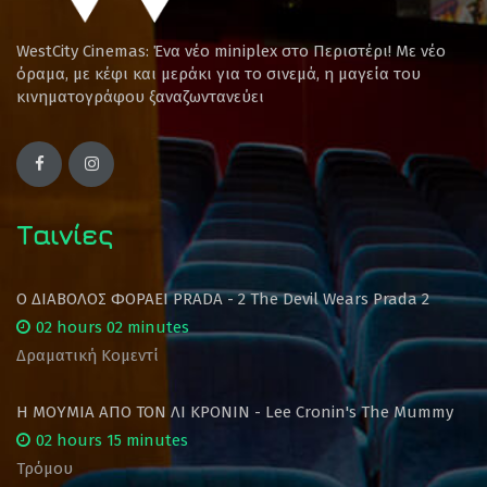
WestCity Cinemas: Ένα νέο miniplex στο Περιστέρι! Mε νέο
όραμα, με κέφι και μεράκι για το σινεμά, η μαγεία του
κινηματογράφου ξαναζωντανεύει
Ταινίες
Ο ΔΙΑΒΟΛΟΣ ΦΟΡΑΕΙ PRADA - 2 The Devil Wears Prada 2
02 hours 02 minutes
Δραματική Κομεντί
Η ΜΟΥΜΙΑ ΑΠΟ ΤΟΝ ΛΙ ΚΡΟΝΙΝ - Lee Cronin's The Mummy
02 hours 15 minutes
Τρόμου