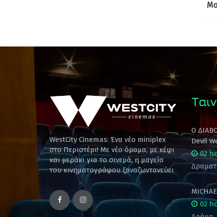
Mo
Ταιν
Ο ΔΙΑΒ
WestCity Cinemas: Ένα νέο miniplex
Devil W
στο Περιστέρι! Mε νέο όραμα, με κέφι
02 h
και μεράκι για το σινεμά, η μαγεία
Δραματ
του κινηματογράφου ξαναζωντανεύει
MICHAE
02 h
Δράμα