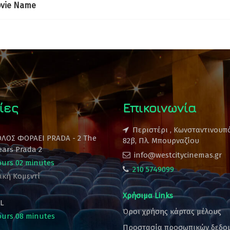
vie Name
ίες
Επικοινωνία
Περιστέρι , Κωνσταντινουπ
ΟΛΟΣ ΦΟΡΑΕΙ PRADA - 2 The
82β, Πλ. Μπουρναζίου
ears Prada 2
info@westcitycinemas.gr
ours 02 minutes
210 5749099
ική Κομεντί
Χρήσιμα Links
L
Όροι χρήσης κάρτας μέλους
ours 08 minutes
Προστασία προσωπικών δεδο