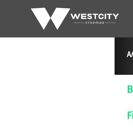
Α
B
F