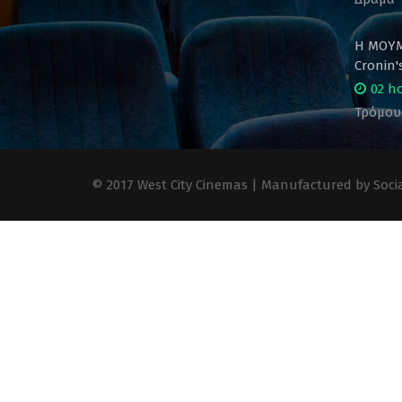
Η ΜΟΥΜ
Cronin
02 h
Τρόμου
© 2017 West City Cinemas | Manufactured by Socia